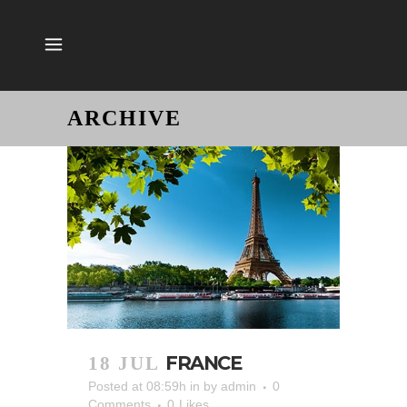
ARCHIVE
FRANCE
18 JUL
Posted at 08:59h
in
by
admin
0
Comments
0
Likes